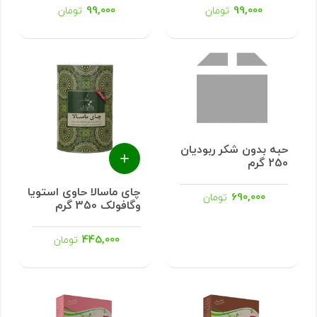
99,000
99,000
تومان
تومان
حبه بدون شکر ربودیان
250 گرم
چای ماسالا حاوی استویا
690,000
تومان
وگافولک 350 گرم
445,000
تومان