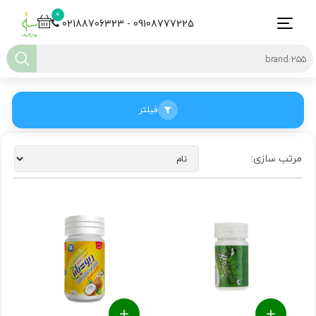
0
02188706323 - 09108777225
فیلتر
مرتب سازی: