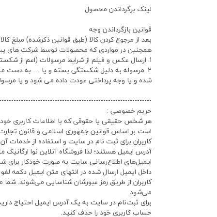
لینک برگرداندن محصول
قوانین بازگرداندن وجه
بعد از مرجوع کردن کالا (طبق قوانین ذکرشده) مبلغ کا
همچنین در مواردی که محصولات توسط شرکت های پست آ
1. ارسال عکس و فیلم از شرایط مرسولات (اعم از شکسته شدن، ترکیدگی، فاسد شدن و …) می باشد که این فرآیند به صورت تلفنی و یا راه های ارتباطی شرکت میسر خواهد بود.
2. مرسوله به دلیل شکستگی بسته و یا … به دست م
شده و یا وجه پرداختی عودت داده می شود و یا مرسول
---------------------------------------------------------------
حریم خصوصی :
هر شخص حقیقی یا حقوقی که با اطلاعات کاربری خود و
است بر اساس قوانین جمهوری اسلامی و قانون تجارت 
کاربران برای ثبت نام در سایت و استفاده از خدمات آ
آدرس ایمیل هستند؛ لذا فروشگاه آنلاین نوا ارگانیک م
ایمیل‌های اطلاع‌رسانی سایت به صورت خودکار برای شما
داخل ایمیل ارسال شده در انتهای متن ایمیل دکمه لغو ا
کاربران از طریق رمز عبورشان شناسایی می‌شوند. شما 
می‎‌شود.
برای ثبت‌نام در سایت به یک آدرس ایمیل احتیاج دارید ک
حساب کاربری خود را حذف کنید.