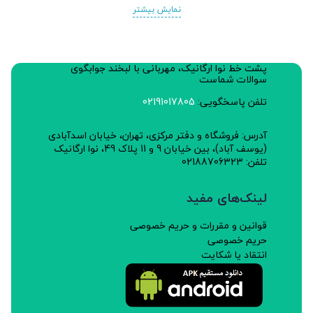
نمایش بیشتر
پشت خط نوا ارگانیک، مهربانی با لبخند جوابگوی
سوالات شماست
تلفن پاسخگویی:
02191017805
آدرس: فروشگاه و دفتر مرکزی، تهران، خیابان اسدآبادی
(یوسف آباد)، بین خیابان 9 و 11 پلاک 49، نوا ارگانیک
تلفن: 02188706323
لینک‌های مفید
قوانین و مقررات و حریم خصوصی
حریم خصوصی
انتقاد یا شکایت