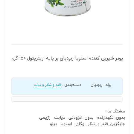
پودر شیرین کننده استویا ربودیان بر پایه اریتریتول 150 گرم
برند
:
ربودیان
دسته‌بندی
:
قند و شکر و نبات
هشتگ ها:
بدون_نگهدارنده
بدون_افزودنی
دیابت
رژیمی
جایگزین_قند_و_شکر
وگان
استویا
بیلو