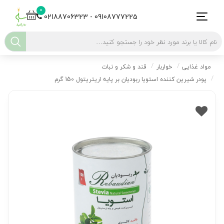
0
02188706323 - 09108777225
مواد غذایی
خواربار
قند و شکر و نبات
پودر شیرین کننده استویا ربودیان بر پایه اریتریتول 150 گرم