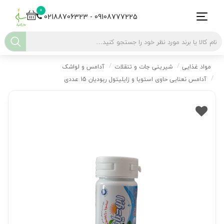
0
02188706323 - 09108777225
مواد غذایی
شیرینی جات و تنقلات
آدامس و لواشک
آدامس نعنایی حاوی استویا و زایلیتول ربودیان 15 عددی