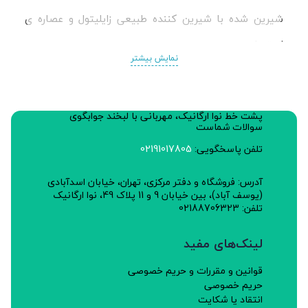
شیرین شده با شیرین کننده طبیعی زایلیتول و عصاره ی
استویا
نمایش بیشتر
با اسانس نعناع
پشت خط نوا ارگانیک، مهربانی با لبخند جوابگوی
سوالات شماست
تلفن پاسخگویی:
02191017805
آدرس: فروشگاه و دفتر مرکزی، تهران، خیابان اسدآبادی
(یوسف آباد)، بین خیابان 9 و 11 پلاک 49، نوا ارگانیک
تلفن: 02188706323
لینک‌های مفید
قوانین و مقررات و حریم خصوصی
حریم خصوصی
انتقاد یا شکایت