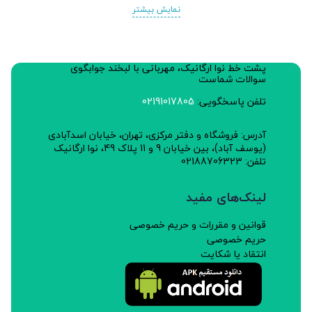
نمایش بیشتر
پشت خط نوا ارگانیک، مهربانی با لبخند جوابگوی
سوالات شماست
تلفن پاسخگویی:
02191017805
آدرس: فروشگاه و دفتر مرکزی، تهران، خیابان اسدآبادی
(یوسف آباد)، بین خیابان 9 و 11 پلاک 49، نوا ارگانیک
تلفن: 02188706323
لینک‌های مفید
قوانین و مقررات و حریم خصوصی
حریم خصوصی
انتقاد یا شکایت