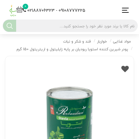
0
02188706323 - 09108777225
مواد غذایی
خواربار
قند و شکر و نبات
پودر شیرین کننده استویا ربودیان بر پایه زایلیتول و اریتریتول 150 گرم