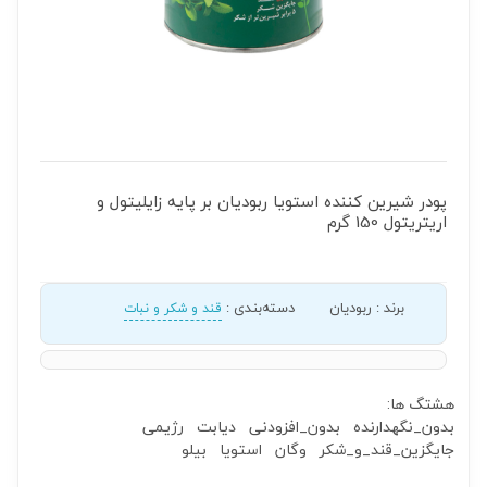
پودر شیرین کننده استویا ربودیان بر پایه زایلیتول و
اریتریتول 150 گرم
برند
:
ربودیان
دسته‌بندی
:
قند و شکر و نبات
هشتگ ها:
بدون_نگهدارنده
بدون_افزودنی
دیابت
رژیمی
جایگزین_قند_و_شکر
وگان
استویا
بیلو