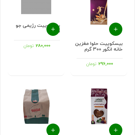
بیسکوییت رژیمی جو
نفس
بیسکوییت حلوا مغزین
280,000
تومان
خانه انگور 300 گرم
296,000
تومان