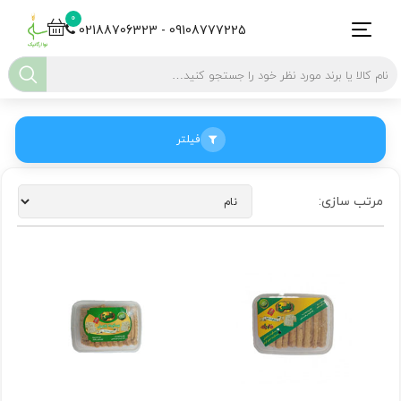
0
02188706323 - 09108777225
فیلتر
مرتب سازی: