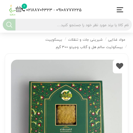
0
02188706323 - 09108777225
مواد غذایی
شیرینی جات و تنقلات
بیسکوِییت
بیسکوئیت سالم هل و گلاب وجیتو 300 گرم