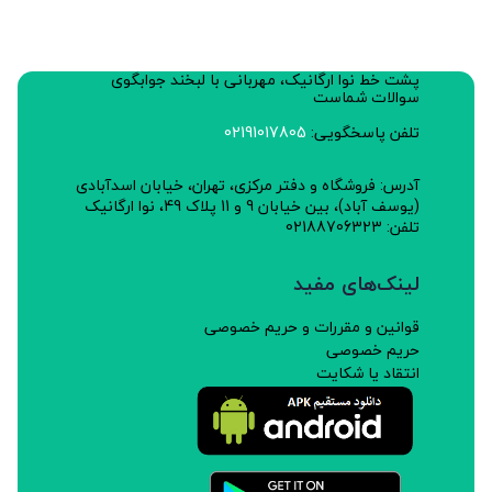
پشت خط نوا ارگانیک، مهربانی با لبخند جوابگوی
سوالات شماست
تلفن پاسخگویی:
02191017805
آدرس: فروشگاه و دفتر مرکزی، تهران، خیابان اسدآبادی
(یوسف آباد)، بین خیابان 9 و 11 پلاک 49، نوا ارگانیک
تلفن: 02188706323
لینک‌های مفید
قوانین و مقررات و حریم خصوصی
حریم خصوصی
انتقاد یا شکایت