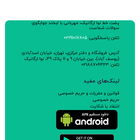
پشت خط نوا ارگانیک، مهربانی با لبخند جوابگوی
سوالات شماست
تلفن پاسخگویی:
02191017805
آدرس: فروشگاه و دفتر مرکزی، تهران، خیابان اسدآبادی
(یوسف آباد)، بین خیابان 9 و 11 پلاک 49، نوا ارگانیک
تلفن: 02188706323
لینک‌های مفید
قوانین و مقررات و حریم خصوصی
حریم خصوصی
انتقاد یا شکایت