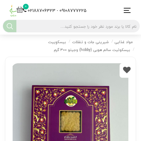
0
02188706323 - 09108777225
مواد غذایی
شیرینی جات و تنقلات
بیسکوِییت
بیسکوئیت سالم هوبی (hobby) وجیتو 300 گرم