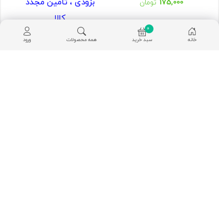
بزودی ، تامین مجدد
175,000
تومان
کالا
0
خانه
سبد خرید
همه محصولات
ورود
بادرنجبویه باغ فیروزه
شکوفه اسطوخدوس باغ
پاکتی 50 گرم
فیروزه شیشه ای
بزودی ، تامین مجدد
بزودی ، تامین مجدد
کالا
کالا