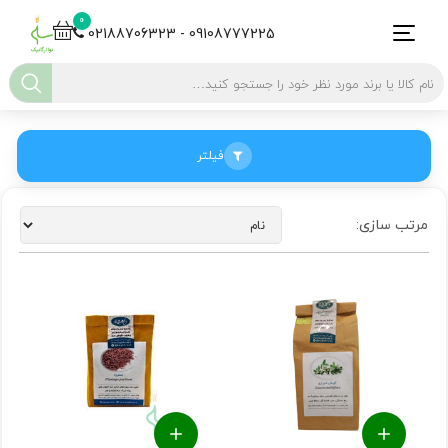
0
02188706323 - 09108777225
فیلتر
مرتب سازی: