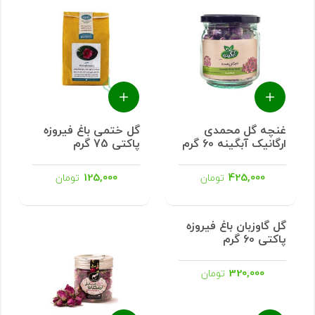
غنچه گل محمدی
گل ختمی باغ فیروزه
ارگانیک آبگینه 60 گرم
پاکتی 75 گرم
125,000
425,000
تومان
تومان
گل گاوزبان باغ فیروزه
پاکتی 60 گرم
320,000
تومان