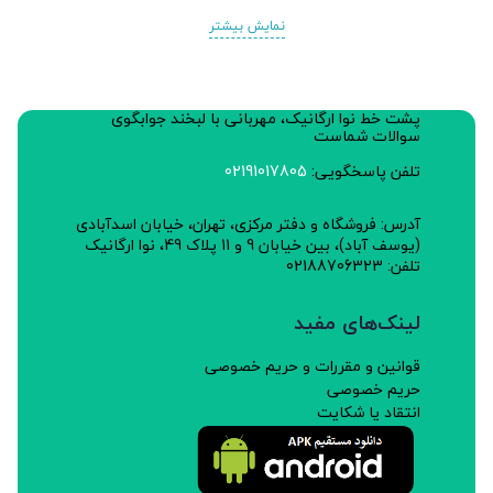
دارا است.
نمایش بیشتر
خواص:
پشت خط نوا ارگانیک، مهربانی با لبخند جوابگوی
ضد نفخ و مقوی گوارش، بهبود سرماخوردگی، ضد سرفه،
سوالات شماست
ضدعفونی کننده است و همین طور به عنوان ادویه هم
تلفن پاسخگویی:
02191017805
کاربرد دارد.
آدرس: فروشگاه و دفتر مرکزی، تهران، خیابان اسدآبادی
(یوسف آباد)، بین خیابان 9 و 11 پلاک 49، نوا ارگانیک
طبع:گرم
تلفن: 02188706323
چرا:
لینک‌های مفید
این مجموعه پژوهشی از کود و سموم شیمیایی درمزارع خود
قوانین و مقررات و حریم خصوصی
استفاده نمی کند و نسبت به عرضه گیاهان و محصولات
حریم خصوصی
سالم متعهد است.
انتقاد یا شکایت
نحوه استفاده:
مقدار مصرف: 1 تا 3 گرم به صورت دم کرده و به عنوان ادویه