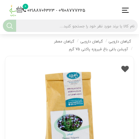
0
02188706323 - 09108777225
گیاهان دارویی
گیاهان دارویی
گیاهان معطر
آویشن باغی باغ فیروزه پاکتی 75 گرم