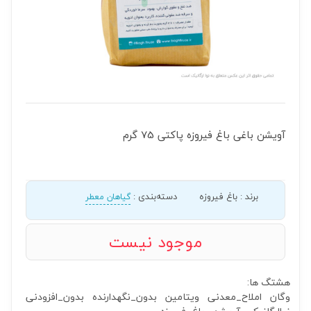
آویشن باغی باغ فیروزه پاکتی 75 گرم
برند
:
باغ فیروزه
دسته‌بندی
:
گیاهان معطر
موجود نیست
هشتگ ها:
وگان
املاح_معدنی
ویتامین
بدون_نگهدارنده
بدون_افزودنی