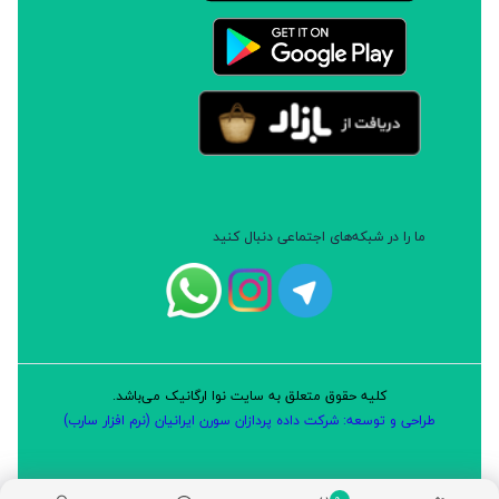
مورد استفاده است.
وزن: 75 گرم
بسته بندی: پاکتی
سایر توضیحات
ما را در شبکه‌های اجتماعی دنبال کنید
ضد نفخ و مقوی گوارش، بهبود سرماخوردگی و سرفه
ضدعفونی کننده،کاربرد به عنوان ادویه
مقدار مصرف: 1 تا 3 گرم به صورت دم کرده و به عنوان ادویه
کلیه حقوق متعلق به سایت نوا ارگانیک می‌باشد.
طراحی و توسعه: شرکت داده پردازان سورن ایرانیان (نرم افزار سارب)
0