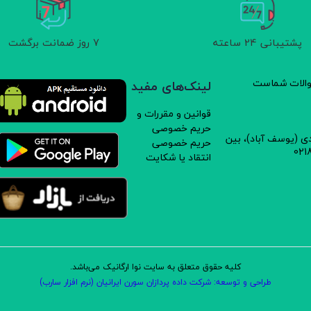
پشتیبانی 24 ساعته
7 روز ضمانت برگشت
د و سموم شیمیایی درمزارع خود استفاده نمی کند و نسبت به عرضه
سوالات شماست
لینک‌های مفید
قوانین و مقررات و
حریم خصوصی
دی (یوسف آباد)، بین
حریم خصوصی
انتقاد یا شکایت
کلیه حقوق متعلق به سایت نوا ارگانیک می‌باشد.
طراحی و توسعه: شرکت داده پردازان سورن ایرانیان (نرم افزار سارب)