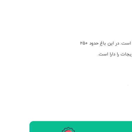
باغ فیروزه مجموعه آموزشی، پژوهشی و تولیدی است که از بهار سال ۱۳۹۱ فعالیت خود را آغاز کرده است. در این باغ حدود ۲۵۰
جات را دارا است.
بسه (پیله) دندان، درمان
لاریا، سرفه، آسم برونشیتی
 عصاره بارهنگ در بهبود ورم