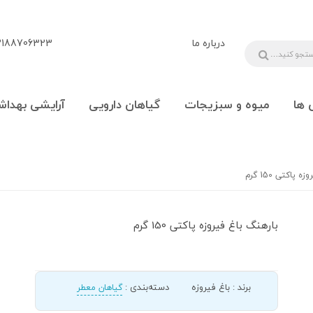
درباره ما
88706323 - 09108777225
 ها
میوه و سبزیجات
گیاهان دارویی
آرایشی بهداش
پاکتی 150 گرم
بارهنگ باغ فیروزه پاکتی 150 گرم
برند
:
باغ فیروزه
دسته‌بندی
:
گیاهان معطر