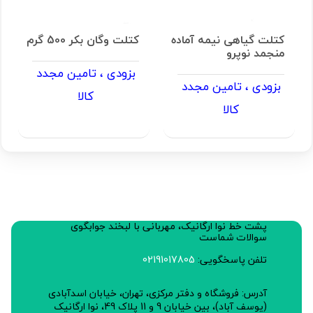
کتلت گیاهی نیمه آماده
کتلت وگان بکر 500 گرم
منجمد نوپرو
بزودی ، تامین مجدد
بزودی ، تامین مجدد
کالا
کالا
پشت خط نوا ارگانیک، مهربانی با لبخند جوابگوی
سوالات شماست
تلفن پاسخگویی:
02191017805
آدرس: فروشگاه و دفتر مرکزی، تهران، خیابان اسدآبادی
(یوسف آباد)، بین خیابان 9 و 11 پلاک 49، نوا ارگانیک