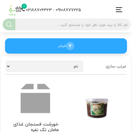
0
02188706323 - 09108777225
فیلتر
مرتب سازی:
خورشت فسنجان غذای
مامان تک نفره