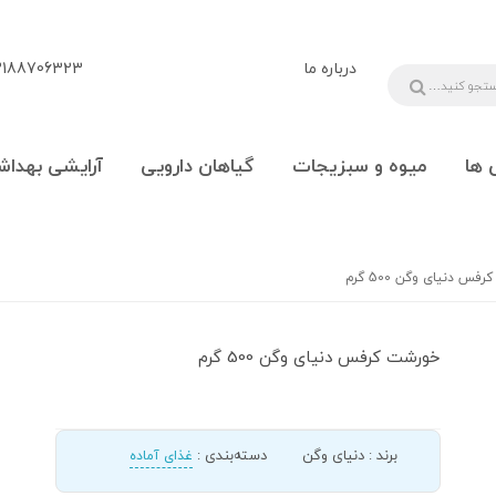
درباره ما
88706323 - 09108777225
 ها
میوه و سبزیجات
گیاهان دارویی
آرایشی بهداش
س دنیای وگن 500 گرم
خورشت کرفس دنیای وگن 500 گرم
برند
:
دنیای وگن
دسته‌بندی
:
غذای آماده