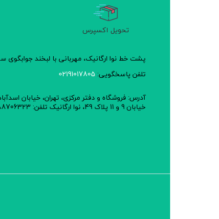
تحویل اکسپرس
پشت خط نوا ارگانیک، مهربانی با لبخند جوابگوی 
تلفن پاسخگویی:
02191017805
آدرس: فروشگاه و دفتر مرکزی، تهران، خیابان اسدآبا
خیابان 9 و 11 پلاک 49، نوا ارگانیک تلفن: 02188706323