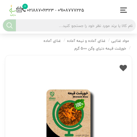
0
02188706323 - 09108777225
مواد غذایی
غذای آماده و نیمه آماده
غذای آماده
خورشت قیمه دنیای وگن 500 گرم