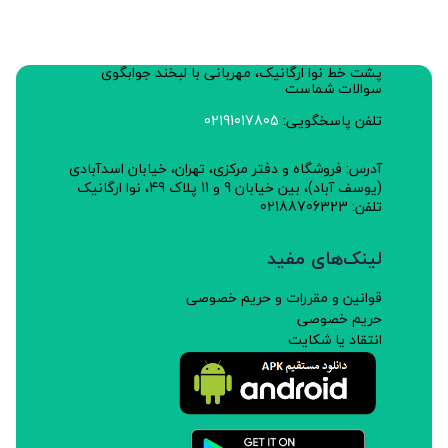
پشت خط نوا ارگانیک، مهربانی با لبخند جوابگوی
سوالات شماست
تلفن پاسخگویی:
02191017805
آدرس: فروشگاه و دفتر مرکزی، تهران، خیابان اسدآبادی
(یوسف آباد)، بین خیابان 9 و 11 پلاک 49، نوا ارگانیک
تلفن: 02188706323
لینک‌های مفید
قوانین و مقررات و حریم خصوصی
حریم خصوصی
انتقاد یا شکایت