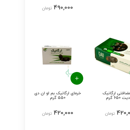
490,000
تومان
مضافتی ارگانیک
خرمای ارگانیک بم او ان دی
ت 650 گرم
550 گرم
420,000
420,
تومان
تومان