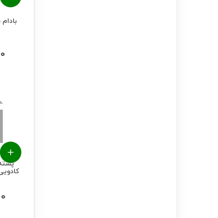
بادام 
00
پسته 
کادویی چش
00