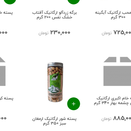
محب ارگانیک آبگینه
برگه زردآلو ارگانیک آقتاب
پسته خا
300 گرم
خشک نفس 200 گرم
,000
230,000
725,0
تومان
تومان
خام اکبری ارگانیک
مه بهار 340 گرم
000
885,0
پسته شور ارگانیک ارمغان
تومان
سبز 350 گرم