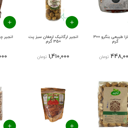
آلو بخارا طبیعی بنگرو 300
انجیر ارگانیک ارمغان سبز پت
انجیر چشمه 
گرم
350 گرم
000
1,410,000
448,0
تومان
تومان