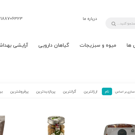
درباره ما
88706323 - 09108777225
 ها
میوه و سبزیجات
گیاهان دارویی
آرایشی بهداش
نام
ارزانترین
گرانترین
پربازدیدترین‌
پرفروشترین
بی