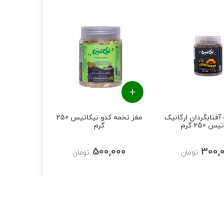
آفتابگردان ارگانیک
مغز تخمه کدو نیکاتیس 250
س 250 گرم
گرم
500,000
300,
تومان
تومان