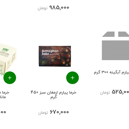
985,000
تومان
رم آبگینه 300 گرم
525,0
خرما پیارم ارمغان سبز 450
خرما 
تومان
گرم
مانادی
000
670,000
تومان