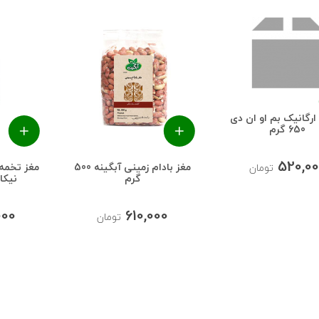
ارگانیک بم او ان دی
650 گرم
520,00
مغز بادام زمینی آبگینه 500
مغز تخمه 
تومان
گرم
نیکاتی
000
610,000
تومان