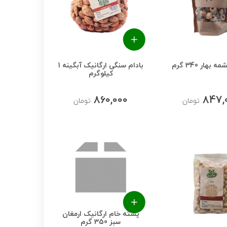
بهار 340 گرم
بادام سنگی ارگانیک آبگینه 1
کیلوگرم
860,000
847,
تومان
تومان
پسته خام ارگانیک ارمغان
سبز 350 گرم