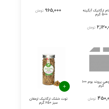
965,000
م ارگانیک آبگینه
تومان
500 گرم
2,120
تومان
پسته کوهی پروند بوم 100
گرم
450,
توت خشک ارگانیک ارمغان
تومان
سبز 250 گرم