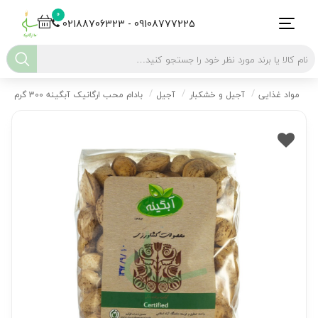
0
02188706323 - 09108777225
مواد غذایی
آجیل و خشکبار
آجیل
بادام محب ارگانیک آبگینه 300 گرم