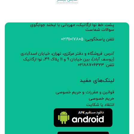
پشت خط نوا ارگانیک، مهربانی با لبخند جوابگوی
سوالات شماست
تلفن پاسخگویی:
02191017805
آدرس: فروشگاه و دفتر مرکزی، تهران، خیابان اسدآبادی
(یوسف آباد)، بین خیابان 9 و 11 پلاک 49، نوا ارگانیک
تلفن: 02188706323
لینک‌های مفید
قوانین و مقررات و حریم خصوصی
حریم خصوصی
انتقاد یا شکایت