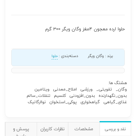
حلوا ارده معجون 4مغز وگان ویگر 300 گرم
برند
:
وگان ویگر
دسته‌بندی
:
حلوا
هشتگ ها:
وگان_
تقویتی_
ورزشی
املاح_معدنی
ویتامین
بدون_نگهدارنده
بدون_افزودنی
کلسیم
تنقلات_سالم
غذای_گیاهی
گیاهخواری
پوکی_استخوان
نواارگانیک
مشخصات
نظرات کاربران
پرسش و
نقد و بررسی
پاسخ