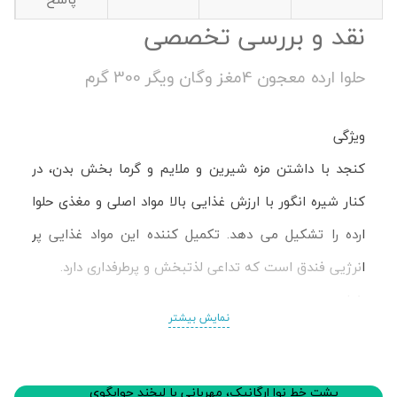
نقد و بررسی تخصصی
حلوا ارده معجون 4مغز وگان ویگر 300 گرم
ویژگی
کنجد با داشتن مزه شیرین و ملایم و گرما بخش بدن، در
کنار شیره انگور با ارزش غذایی بالا مواد اصلی و مغذی حلوا
ارده را تشکیل می دهد. تکمیل کننده این مواد غذایی پر
انرژیی فندق است که تداعی لذتبخش و پرطرفداری دارد.
خواص
نمایش بیشتر
كنجد غني از پروتئين و داراي كلسيم، پتاسيم، فسفر، مس و
آهن است.این شهد لذیذ حاوی ویتامین های A، B، C و
پشت خط نوا ارگانیک، مهربانی با لبخند جوابگوی