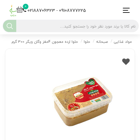
0
02188706323 - 09108777225
مواد غذایی
صبحانه
حلوا
حلوا ارده معجون 4مغز وگان ویگر 300 گرم