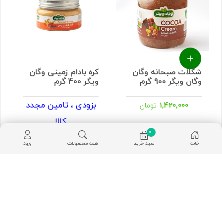
شکلات صبحانه وگان
کره بادام زمینی وگان
وگان ویگر 900 گرم
ویگر 400 گرم
بزودی ، تامین مجدد
1,420,000
تومان
کالا
0
خانه
سبد خرید
همه محصولات
ورود