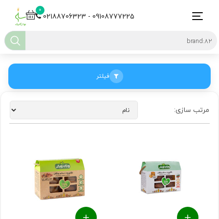
0
02188706323 - 09108777225
فیلتر
مرتب سازی: