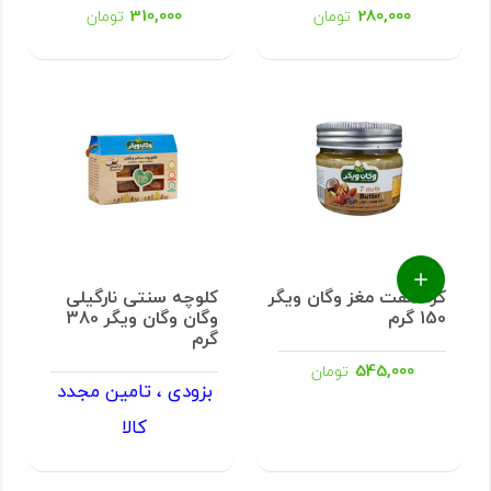
310,000
280,000
تومان
تومان
کره هفت مغز وگان ویگر
کلوچه سنتی نارگیلی
150 گرم
وگان وگان ویگر 380
گرم
545,000
تومان
بزودی ، تامین مجدد
کالا