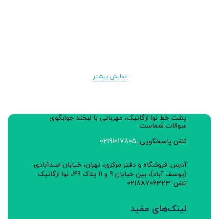
نمایش بیشتر
پشت خط نوا ارگانیک، مهربانی با لبخند جوابگوی
سوالات شماست
تلفن پاسخگویی:
02191017805
آدرس: فروشگاه و دفتر مرکزی، تهران، خیابان اسدآبادی
(یوسف آباد)، بین خیابان 9 و 11 پلاک 49، نوا ارگانیک
تلفن: 02188706323
لینک‌های مفید