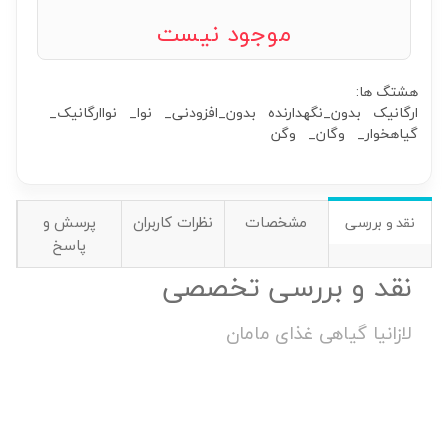
موجود نیست
هشتگ ها:
ارگانیک
بدون_نگهدارنده
بدون_افزودنی_
نوا_
نواارگانیک_
گیاهخوار_
وگان_
وگن
مشخصات
نظرات کاربران
پرسش و
نقد و بررسی
پاسخ
نقد و بررسی تخصصی
لازانیا گیاهی غذای مامان