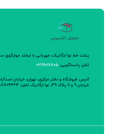
تحویل اکسپرس
پشت خط نوا ارگانیک، مهربانی با لبخند جوابگوی 
تلفن پاسخگویی:
02191017805
آدرس: فروشگاه و دفتر مرکزی، تهران، خیابان اسدآبا
خیابان 9 و 11 پلاک 49، نوا ارگانیک تلفن: 02188706323