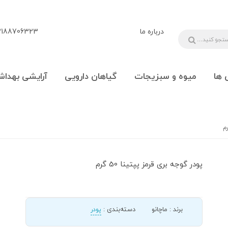
درباره ما
88706323 - 09108777225
 ها
میوه و سبزیجات
گیاهان دارویی
آرایشی بهداش
پودر گوجه بری قرمز پپتینا 50 گرم
برند
:
ماچانو
دسته‌بندی
:
پودر