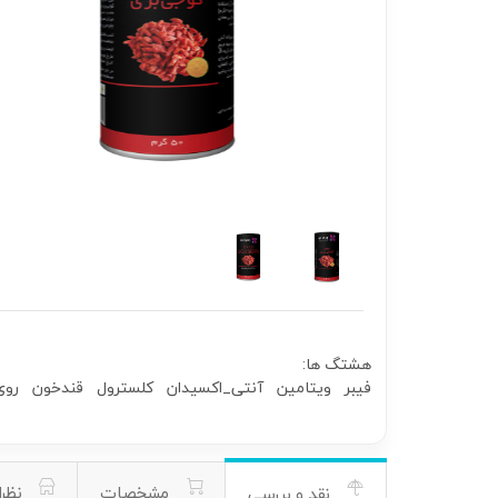
هشتگ ها:
فیبر
ویتامین
آنتی_اکسیدان
کلسترول
قندخون
روی
مشخصات
نظرا
نقد و بررسی