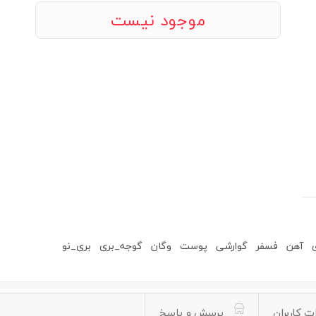
موجود نیست
آهن
فسفر
گوارشی
پوست
وگان
گوجه_بری
بری_نو
ت کاربران
پرسش و پاسخ