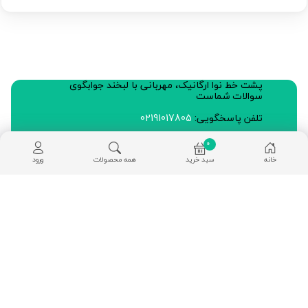
پشت خط نوا ارگانیک، مهربانی با لبخند جوابگوی
سوالات شماست
تلفن پاسخگویی:
02191017805
0
آدرس: فروشگاه و دفتر مرکزی، تهران، خیابان اسدآبادی
خانه
سبد خرید
همه محصولات
ورود
(یوسف آباد)، بین خیابان 9 و 11 پلاک 49، نوا ارگانیک
تلفن: 02188706323
لینک‌های مفید
قوانین و مقررات و حریم خصوصی
حریم خصوصی
انتقاد یا شکایت