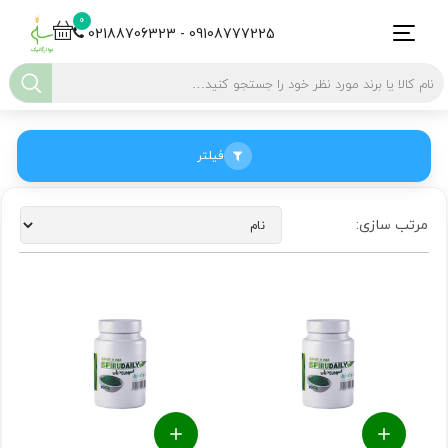
0
02188706323 - 09108777225
فیلتر
مرتب سازی: