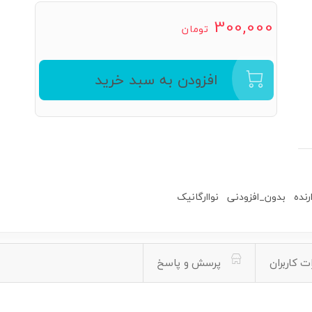
300,000
تومان
افزودن به سبد خرید
نده
بدون_افزودنی
نواارگانیک
ت کاربران
پرسش و پاسخ