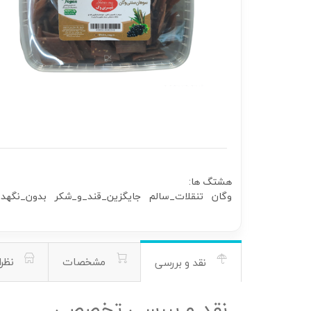
هشتگ ها:
وگان
تنقلات_سالم
جایگزین_قند_و_شکر
بدون_نگهدار
مشخصات
نظرا
نقد و بررسی
نقد و بررسی تخصصی