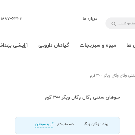
درباره ما
88706323 - 09108777225
 ها
میوه و سبزیجات
گیاهان دارویی
آرایشی بهداش
 وگان وگان ویگر 300 گرم
سوهان سنتی وگان وگان ویگر 300 گرم
برند
:
وگان ویگر
دسته‌بندی
:
گز و سوهان