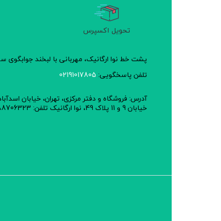
تحویل اکسپرس
پشت خط نوا ارگانیک، مهربانی با لبخند جوابگوی 
تلفن پاسخگویی:
02191017805
آدرس: فروشگاه و دفتر مرکزی، تهران، خیابان اسدآبا
خیابان 9 و 11 پلاک 49، نوا ارگانیک تلفن: 02188706323