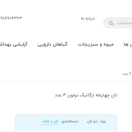
درباره ما
88706323 - 09108777225
 ها
میوه و سبزیجات
گیاهان دارویی
آرایشی بهداش
نان چهارغله ارگانیک دونون 4 عدد
برند
:
دو نان
دسته‌بندی
:
نان و غلات