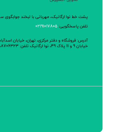
پشت خط نوا ارگانیک، مهربانی با لبخند جوابگوی 
تلفن پاسخگویی:
02191017805
آدرس: فروشگاه و دفتر مرکزی، تهران، خیابان اسدآبا
خیابان 9 و 11 پلاک 49، نوا ارگانیک تلفن: 02188706323