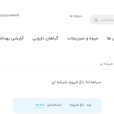
درباره ما
88706323 - 09108777225
 ها
میوه و سبزیجات
گیاهان دارویی
آرایشی بهداش
ه شیشه ای
سیاهدانه باغ فیروزه شیشه ای
برند
:
باغ فیروزه
دسته‌بندی
:
دانه ها