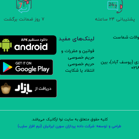
یستم ایمنی
پشتیبانی 24 ساعته
7 روز ضمانت برگشت
ه کلیه و مجاری ادرار
سوالات شماست
لینک‌های مفید
قوانین و مقررات و
یلوری
حریم خصوصی
دی (یوسف آباد)، بین
حریم خصوصی
انتقاد یا شکایت
کلیه حقوق متعلق به سایت نوا ارگانیک می‌باشد.
طراحی و توسعه: شرکت داده پردازان سورن ایرانیان (نرم افزار سارب)
ی