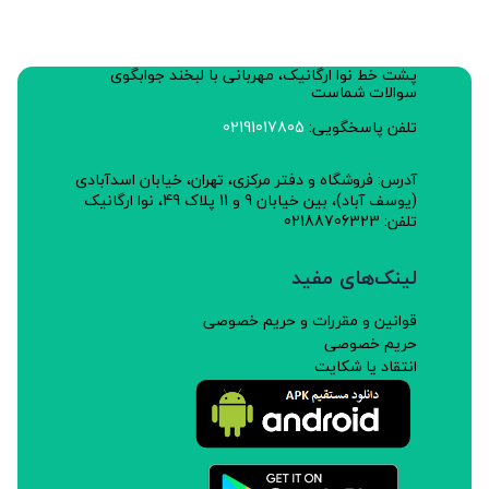
پشت خط نوا ارگانیک، مهربانی با لبخند جوابگوی
سوالات شماست
تلفن پاسخگویی:
02191017805
آدرس: فروشگاه و دفتر مرکزی، تهران، خیابان اسدآبادی
(یوسف آباد)، بین خیابان 9 و 11 پلاک 49، نوا ارگانیک
تلفن: 02188706323
لینک‌های مفید
قوانین و مقررات و حریم خصوصی
حریم خصوصی
انتقاد یا شکایت