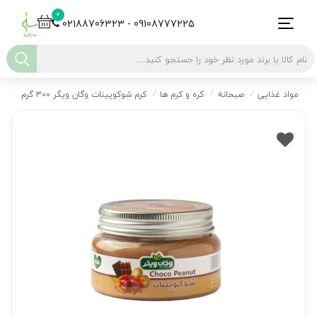
0
02188706323 - 09108777225
مواد غذایی
صبحانه
کره و کرم ها
کرم شوکوپینات وگان ویگر 300 گرم