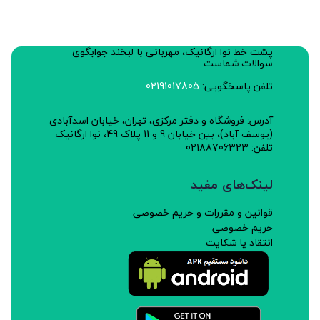
خواص:
پشت خط نوا ارگانیک، مهربانی با لبخند جوابگوی
نرم کننده، ضد التهاب، موثر در رفع تحریکات پوستی، مخاط
سوالات شماست
دهان، حلق و حنجره و التهاب های معده و روده مناسب
تلفن پاسخگویی:
02191017805
است.
آدرس: فروشگاه و دفتر مرکزی، تهران، خیابان اسدآبادی
(یوسف آباد)، بین خیابان 9 و 11 پلاک 49، نوا ارگانیک
طبع:گرم
تلفن: 02188706323
چرا:
لینک‌های مفید
این مجموعه پژوهشی از کود و سموم شیمیایی درمزارع خود
قوانین و مقررات و حریم خصوصی
استفاده نمی کند و نسبت به عرضه گیاهان و محصولات
حریم خصوصی
سالم متعهد است.
انتقاد یا شکایت
نحوه استفاده:
مقدار مصرف: 1 تا 3 گرم به صورت دم کرده و به صورت