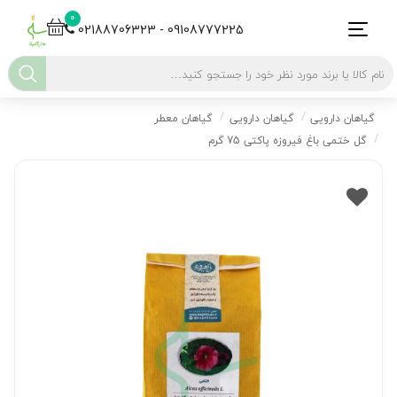
0
02188706323 - 09108777225
گیاهان دارویی
گیاهان دارویی
گیاهان معطر
گل ختمی باغ فیروزه پاکتی 75 گرم