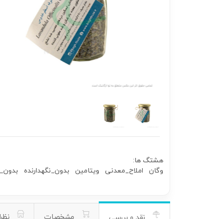
هشتگ ها:
وگان
املاح_معدنی
ویتامین
بدون_نگهدارنده
بدون_ا
مشخصات
نظرا
نقد و بررسی