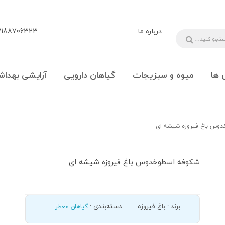
درباره ما
88706323 - 09108777225
 ها
میوه و سبزیجات
گیاهان دارویی
آرایشی بهداش
وس باغ فیروزه شیشه ای
شکوفه اسطوخدوس باغ فیروزه شیشه ای
برند
:
باغ فیروزه
دسته‌بندی
:
گیاهان معطر