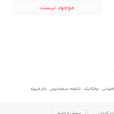
موجود نیست
فزودنی
نواارگانیک
شکوفه_اسطوخدوس
باغ_فیروزه
ت کاربران
پرسش و پاسخ