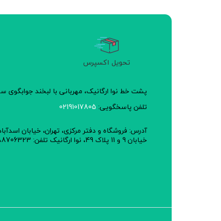
این مجموعه پژوهشی از کو
متعهد است.
نحوه استفاده:
تحویل اکسپرس
مقدار مصرف: ١ تا ٣ گرم بصورت دم كرده و كوبيده به عنوان ادويه مورد استفاده است.
پشت خط نوا ارگانیک، مهربانی با لبخند جوابگوی 
تلفن پاسخگویی:
02191017805
آدرس: فروشگاه و دفتر مرکزی، تهران، خیابان اسدآبا
خیابان 9 و 11 پلاک 49، نوا ارگانیک تلفن: 02188706323