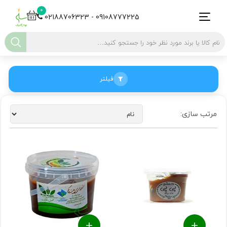
0
02188706323 - 09108777225
فیلتر
مرتب سازی: