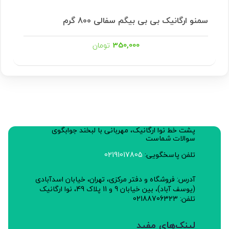
سمنو ارگانیک بی بی بیگم سفالی 800 گرم
350,000
تومان
پشت خط نوا ارگانیک، مهربانی با لبخند جوابگوی
سوالات شماست
تلفن پاسخگویی:
02191017805
آدرس: فروشگاه و دفتر مرکزی، تهران، خیابان اسدآبادی
(یوسف آباد)، بین خیابان 9 و 11 پلاک 49، نوا ارگانیک
تلفن: 02188706323
لینک‌های مفید