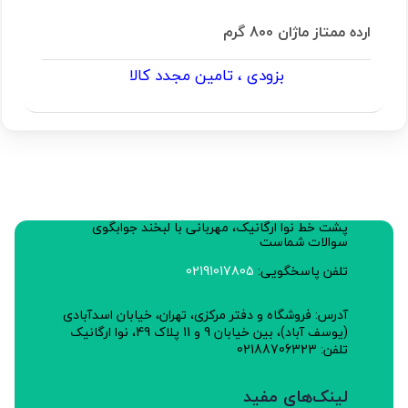
ارده ممتاز ماژان 800 گرم
بزودی ، تامین مجدد کالا
پشت خط نوا ارگانیک، مهربانی با لبخند جوابگوی
سوالات شماست
تلفن پاسخگویی:
02191017805
آدرس: فروشگاه و دفتر مرکزی، تهران، خیابان اسدآبادی
(یوسف آباد)، بین خیابان 9 و 11 پلاک 49، نوا ارگانیک
تلفن: 02188706323
لینک‌های مفید