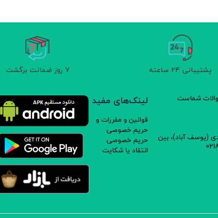
پشتیبانی 24 ساعته
7 روز ضمانت برگشت
سوالات شماست
لینک‌های مفید
قوانین و مقررات و
حریم خصوصی
دی (یوسف آباد)، بین
حریم خصوصی
انتقاد یا شکایت