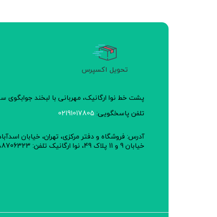
تحویل اکسپرس
پشت خط نوا ارگانیک، مهربانی با لبخند جوابگوی 
تلفن پاسخگویی:
02191017805
آدرس: فروشگاه و دفتر مرکزی، تهران، خیابان اسدآبا
خیابان 9 و 11 پلاک 49، نوا ارگانیک تلفن: 02188706323