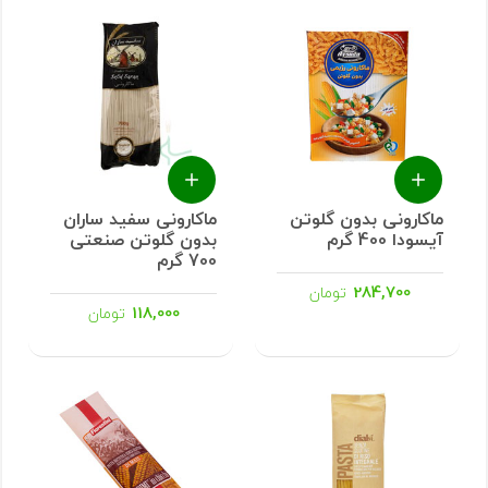
ماکارونی بدون گلوتن
ماکارونی سفید ساران
آیسودا 400 گرم
بدون گلوتن صنعتی
700 گرم
284,700
تومان
118,000
تومان