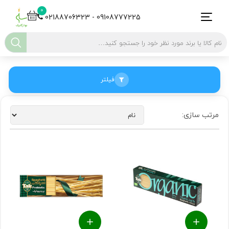
0
02188706323 - 09108777225
فیلتر
مرتب سازی: