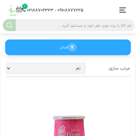
0
02188706323 - 09108777225
فیلتر
مرتب سازی: