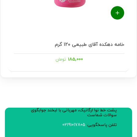
خامه دهکده آقای طبیعی 120 گرم
185,000
تومان
پشت خط نوا ارگانیک، مهربانی با لبخند جوابگوی
سوالات شماست
تلفن پاسخگویی:
02191017805