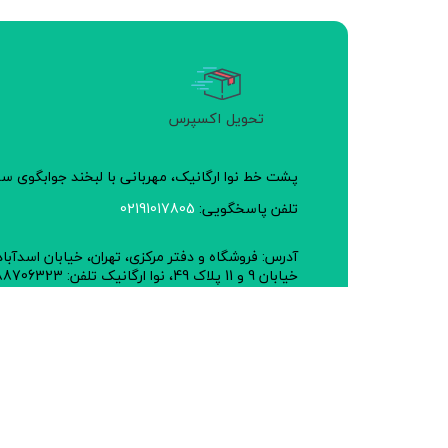
تحویل اکسپرس
پشت خط نوا ارگانیک، مهربانی با لبخند جوابگوی 
تلفن پاسخگویی:
02191017805
آدرس: فروشگاه و دفتر مرکزی، تهران، خیابان اسدآبا
خیابان 9 و 11 پلاک 49، نوا ارگانیک تلفن: 02188706323