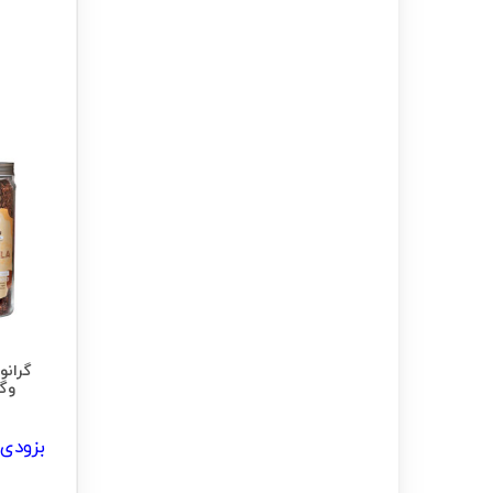
گرانو
وگان
بزودی 