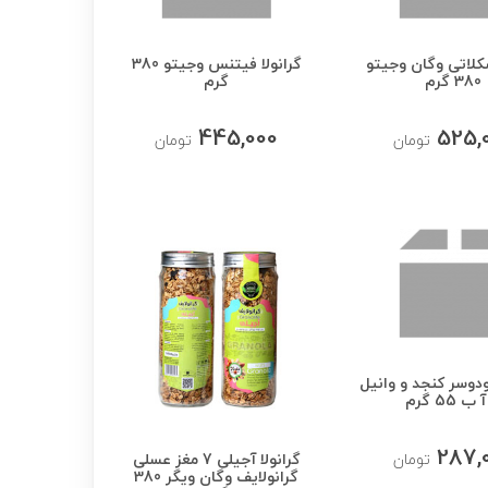
شکلاتی وگان وجیتو
گرانولا فیتنس وجیتو 380
380 گرم
گرم
445,000
525,
تومان
تومان
دوسر کنجد و وانیل
ب 55 گرم
287,
گرانولا آجیلی 7 مغز عسلی
تومان
گرانولایف وگان ویگر 380