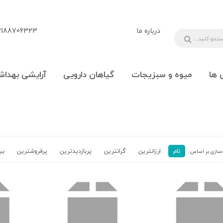
درباره ما
88706323 - 09108777225
 ها
میوه و سبزیجات
گیاهان دارویی
آرایشی بهداش
نام
ارزانترین
گرانترین
پربازدیدترین‌
پرفروشترین
بی