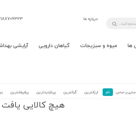
درباره ما
88706323 - 09108777225
 ها
میوه و سبزیجات
گیاهان دارویی
آرایشی بهداش
نام
ارزانترین
گرانترین
پربازدیدترین‌
پرفروشترین
بی
هیچ کالایی یافت 