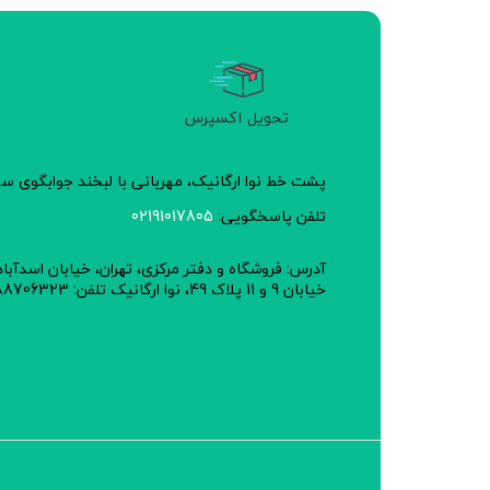
تحویل اکسپرس
پشت خط نوا ارگانیک، مهربانی با لبخند جوابگوی 
تلفن پاسخگویی:
02191017805
آدرس: فروشگاه و دفتر مرکزی، تهران، خیابان اسدآبا
خیابان 9 و 11 پلاک 49، نوا ارگانیک تلفن: 02188706323