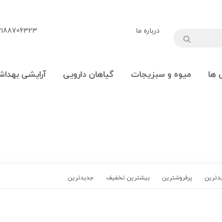
درباره ما
88706323 - 09108777225
 ها
میوه و سبزیجات
گیاهان دارویی
آرایشی بهداش
یدترین‌
پرفروشترین
بیشترین تخفیف
جدیدترین