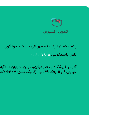
تحویل اکسپرس
پشت خط نوا ارگانیک، مهربانی با لبخند جوابگوی 
تلفن پاسخگویی:
02191017805
آدرس: فروشگاه و دفتر مرکزی، تهران، خیابان اسدآبا
خیابان 9 و 11 پلاک 49، نوا ارگانیک تلفن: 02188706323