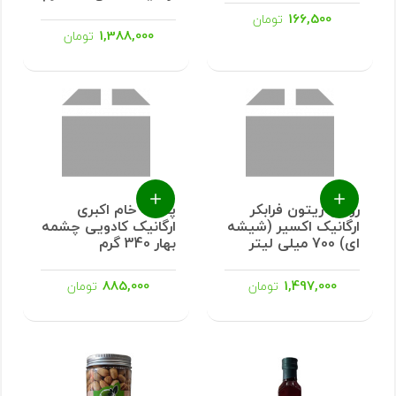
166,500
تومان
1,388,000
تومان
روغن زیتون فرابکر
پسته خام اکبری
ارگانیک اکسیر (شیشه
ارگانیک کادویی چشمه
ای) 700 میلی لیتر
بهار 340 گرم
885,000
1,497,000
تومان
تومان