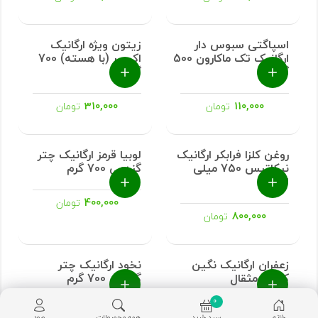
مویز بی هسته ارگانیک
نیکاتیس 300 گرم
451,000
تومان
زیتون ویژه ارگانیک
اکسیر (با هسته) 700
گرم
310,000
تومان
0
اسپاگتی سبوس دار
خانه
سبد خرید
همه محصولات
ورود