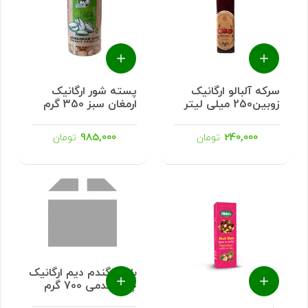
سرکه آلبالو ارگانیک
پسته شور ارگانیک
زوبین250 میلی لیتر
ارمغان سبز 350 گرم
985,000
240,000
تومان
تومان
بلغور گندم دیم ارگانیک
چتر گندمی 700 گرم