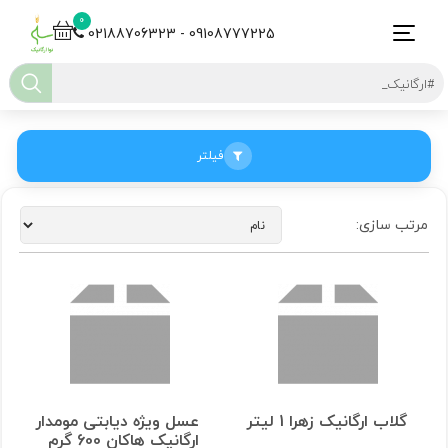
0
02188706323 - 09108777225
فیلتر
مرتب سازی:
گلاب ارگانیک زهرا 1 لیتر
عسل ویژه دیابتی مومدار
ارگانیک هاکان 600 گرم