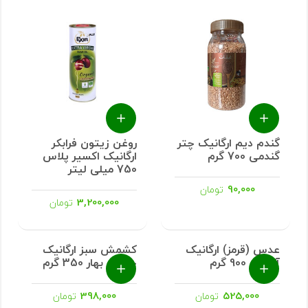
گندم دیم ارگانیک چتر
روغن زیتون فرابکر
گندمی 700 گرم
ارگانیک اکسیر پلاس
750 میلی لیتر
90,000
تومان
3,200,000
تومان
عدس (قرمز) ارگانیک
کشمش سبز ارگانیک
آبگینه 900 گرم
چشمه بهار 350 گرم
398,000
525,000
تومان
تومان