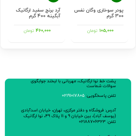
پودر سوخاری وگان نفس
آرد برنج سفید ارگانیک
300 گرم
آبگینه 400 گرم
460,000
105,000
تومان
تومان
پشت خط نوا ارگانیک، مهربانی با لبخند جوابگوی
سوالات شماست
تلفن پاسخگویی:
02191017805
آدرس: فروشگاه و دفتر مرکزی، تهران، خیابان اسدآبادی
(یوسف آباد)، بین خیابان 9 و 11 پلاک 49، نوا ارگانیک
تلفن: 02188706323