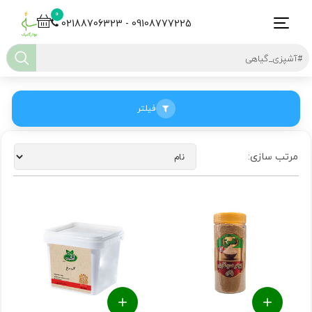
0
02188706323 - 09108777225
فیلتر
مرتب سازی: