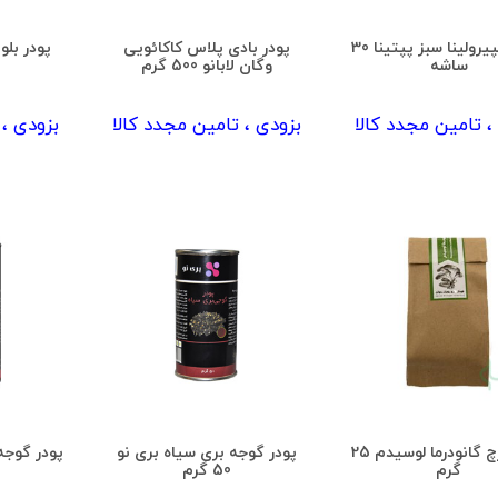
پودر اسپیرولینا سبز پپتینا 30
پودر بادی پلاس کاکائویی
پودر بلوبری
ساشه
وگان لابانو 500 گرم
، تامین مجدد کالا
بزودی ، تامین مجدد کالا
بزودی ، 
پودر قارچ گانودرما لوسیدم 25
پودر گوجه بری سیاه بری نو
گرم
50 گرم