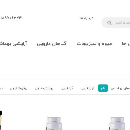
درباره ما
88706323 - 09108777225
 ها
میوه و سبزیجات
گیاهان دارویی
آرایشی بهداش
نام
ارزانترین
گرانترین
پربازدیدترین‌
پرفروشترین
بی