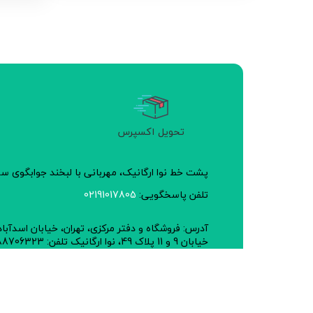
تحویل اکسپرس
پشت خط نوا ارگانیک، مهربانی با لبخند جوابگوی 
تلفن پاسخگویی:
02191017805
آدرس: فروشگاه و دفتر مرکزی، تهران، خیابان اسدآبا
خیابان 9 و 11 پلاک 49، نوا ارگانیک تلفن: 02188706323