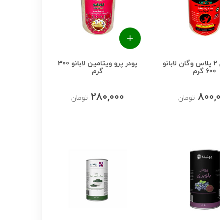
پودر بادی 2 پلاس وگان لابانو
پودر پرو ویتامین لابانو 300
600 گرم
گرم
280,000
800,
تومان
تومان