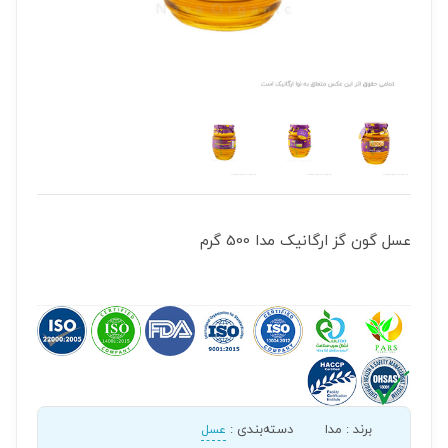
عسل گون گز ارگانیک مدا 500 گرم
برند
:
مدا
دسته‌بندی
:
عسل