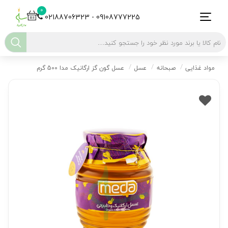
0
02188706323 - 09108777225
مواد غذایی
صبحانه
عسل
عسل گون گز ارگانیک مدا 500 گرم