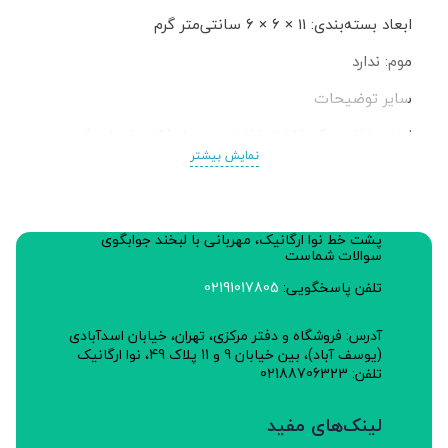
ابعاد بسته‌بندی: 11 × 6 × 6 سانتی‌متر گرم
موم: ندارد
سایر توضیحات
ارزش غذایی یک قاشق غذاخوری عسل (15 میلی لیتر):
نمایش بیشتر
انرژی: 48/855 کیلو کالری
قند: 0.5 گرم
پشت خط نوا ارگانیک، مهربانی با لبخند جوابگوی
چربی: 0 گرم
سوالات شماست
نمک: 0 گرم
تلفن پاسخگویی:
02191017805
اسید های چرب ترانس: 0 گرم
آدرس: فروشگاه و دفتر مرکزی، تهران، خیابان اسدآبادی
(یوسف آباد)، بین خیابان 9 و 11 پلاک 49، نوا ارگانیک
شماره پروانه بهداشت: 1/5/17015/د
تلفن: 02188706323
لینک‌های مفید