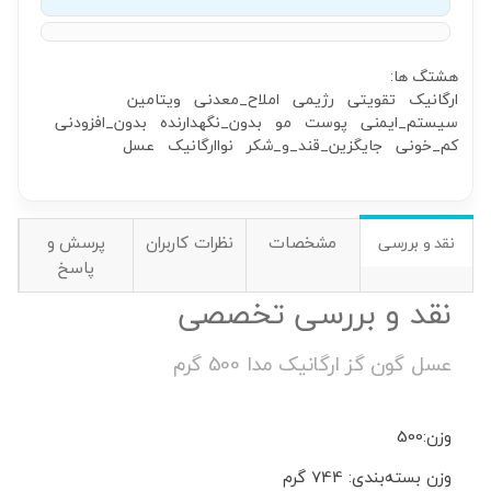
هشتگ ها:
ارگانیک
تقویتی
رژیمی
املاح_معدنی
ویتامین
سیستم_ایمنی
پوست
مو
بدون_نگهدارنده
بدون_افزودنی
کم_خونی
جایگزین_قند_و_شکر
نواارگانیک
عسل
مشخصات
نظرات کاربران
پرسش و
نقد و بررسی
پاسخ
نقد و بررسی تخصصی
عسل گون گز ارگانیک مدا 500 گرم
وزن:500
وزن بسته‌بندی: 744 گرم