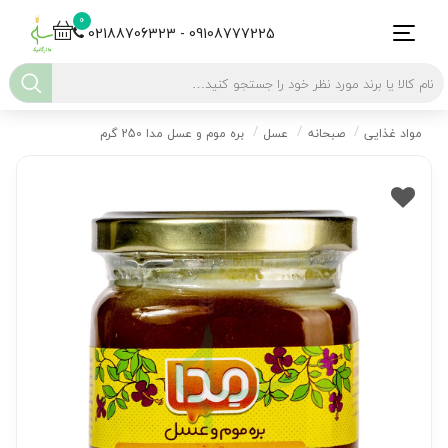
0
02188706323 - 09108777225
مواد غذایی
صبحانه
عسل
بره موم و عسل مدا 250 گرم