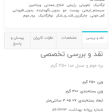
ارگانیک
تقویتی
رژیمی
املاح_معدنی
ویتامین
سیستم_ایمنی
پوست
مو
بدون_نگهدارنده
بدون_افزودنی
کم_خونی
جایگزین_قند_و_شکر
نواارگانیک
بره_موم
مشخصات
نظرات کاربران
پرسش و
نقد و بررسی
پاسخ
نقد و بررسی تخصصی
بره موم و عسل مدا 250 گرم
وزن: 250 گرم
وزن بسته‌بندی: 300 گرم
ابعاد بسته‌بندی: 7× 5× 3 سانتی‌متر
شماره پروانه بهداشت: 56/16213