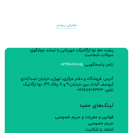
نمایش بیشتر
پشت خط نوا ارگانیک، مهربانی با لبخند جوابگوی
سوالات شماست
تلفن پاسخگویی:
02191017805
آدرس: فروشگاه و دفتر مرکزی، تهران، خیابان اسدآبادی
(یوسف آباد)، بین خیابان 9 و 11 پلاک 49، نوا ارگانیک
تلفن: 02188706323
لینک‌های مفید
قوانین و مقررات و حریم خصوصی
حریم خصوصی
انتقاد یا شکایت