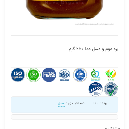
بره موم و عسل مدا 250 گرم
برند
:
مدا
دسته‌بندی
:
عسل
هشتگ ها: