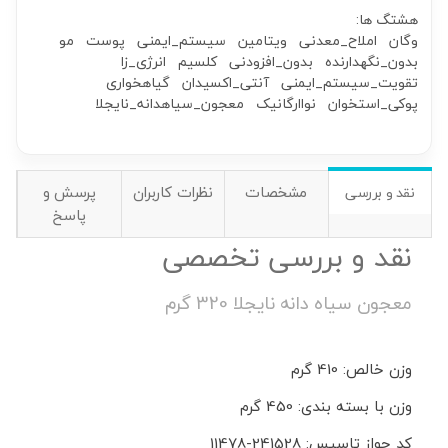
هشتگ ها:
وگان
املاح_معدنی
ویتامین
سیستم_ایمنی
پوست
مو
بدون_نگهدارنده
بدون_افزودنی
کلسیم
انرژی_زا
تقویت_سیستم_ایمنی
آنتی_اکسیدان
گیاهخواری
پوکی_استخوان
نواارگانیک
معجون_سیاهدانه_نایجلا
مشخصات
نظرات کاربران
پرسش و
نقد و بررسی
پاسخ
نقد و بررسی تخصصی
معجون سیاه دانه نایجلا 320 گرم
وزن خالص: 410 گرم
وزن با بسته بندی: 450 گرم
کد جواز تاسیس: 241528-11478