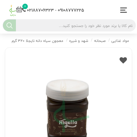
0
02188706323 - 09108777225
مواد غذایی
صبحانه
شهد و شیره
معجون سیاه دانه نایجلا 320 گرم