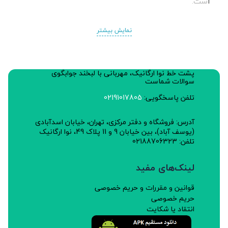
است.
نمایش بیشتر
خواص
انرژی زا
پشت خط نوا ارگانیک، مهربانی با لبخند جوابگوی
سرشار از آنتی اکسیدان
سوالات شماست
بهبود سلامت استخوان و جلوگیری از پوکی استخوان
تلفن پاسخگویی:
02191017805
منبع خوبی از ویتامین D
آدرس: فروشگاه و دفتر مرکزی، تهران، خیابان اسدآبادی
(یوسف آباد)، بین خیابان 9 و 11 پلاک 49، نوا ارگانیک
سرشار از آهن.
تلفن: 02188706323
لینک‌های مفید
طبع: گرم
قوانین و مقررات و حریم خصوصی
حریم خصوصی
چرا کشمش چشمه بهار
انتقاد یا شکایت
این شرکت تولید کننده بهترین و مرغوب ترین کشمش