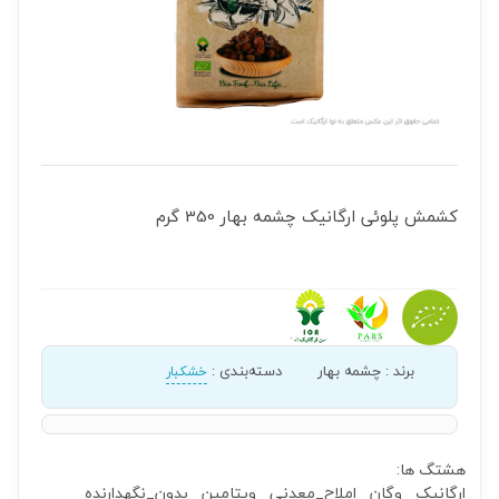
کشمش پلوئی ارگانیک چشمه بهار 350 گرم
برند
:
چشمه بهار
دسته‌بندی
:
خشکبار
هشتگ ها:
ارگانیک
وگان
املاح_معدنی
ویتامین
بدون_نگهدارنده