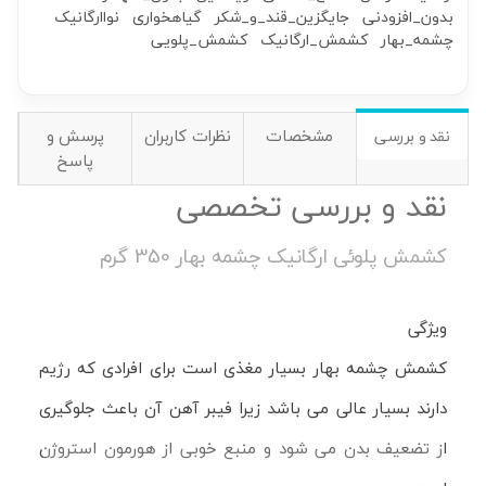
بدون_افزودنی
جایگزین_قند_و_شکر
گیاهخواری
نواارگانیک
چشمه_بهار
کشمش_ارگانیک
کشمش_پلویی
مشخصات
نظرات کاربران
پرسش و
نقد و بررسی
پاسخ
نقد و بررسی تخصصی
کشمش پلوئی ارگانیک چشمه بهار 350 گرم
ویژگی
کشمش چشمه بهار بسیار مغذی است برای افرادی که رژیم
دارند بسیار عالی می باشد زیرا فیبر آهن آن باعث جلوگیری
از تضعیف بدن می شود و منبع خوبی از هورمون استروژن