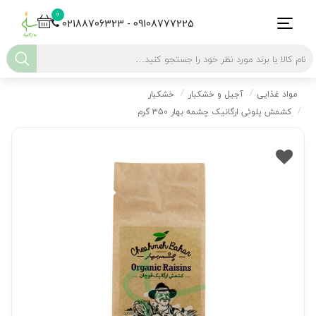
0
02188706323 - 09108777225
مواد غذایی
آجیل و خشکبار
خشکبار
کشمش پلوئی ارگانیک چشمه بهار 350 گرم