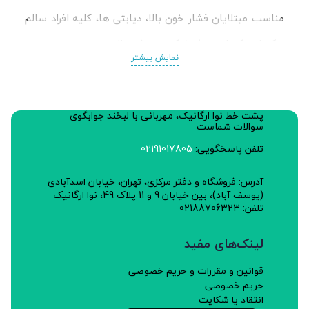
مناسب مبتلایان فشار خون بالا، دیابتی ها، کلیه افراد سالم
و کسانی که از مصرف نمک منع شده اند.
نمایش بیشتر
ارزش غذایی در 100 گرم:
پتاسیم: 23.6
پشت خط نوا ارگانیک، مهربانی با لبخند جوابگوی
سدیم: 21.63
سوالات شماست
ید: 0.004
تلفن پاسخگویی:
02191017805
آدرس: فروشگاه و دفتر مرکزی، تهران، خیابان اسدآبادی
(یوسف آباد)، بین خیابان 9 و 11 پلاک 49، نوا ارگانیک
تلفن: 02188706323
لینک‌های مفید
قوانین و مقررات و حریم خصوصی
حریم خصوصی
انتقاد یا شکایت