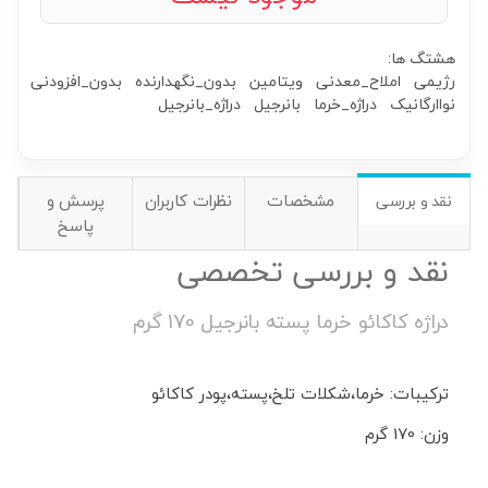
هشتگ ها:
رژیمی
املاح_معدنی
ویتامین
بدون_نگهدارنده
بدون_افزودنی
نواارگانیک
دراژه_خرما
بانرجیل
دراژه_بانرجیل
مشخصات
نظرات کاربران
پرسش و
نقد و بررسی
پاسخ
نقد و بررسی تخصصی
دراژه کاکائو خرما پسته بانرجیل 170 گرم
ترکیبات: خرما،شکلات تلخ،پسته،پودر کاکائو
وزن: 170 گرم