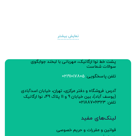
نمایش بیشتر
پشت خط نوا ارگانیک، مهربانی با لبخند جوابگوی
سوالات شماست
تلفن پاسخگویی:
02191017805
آدرس: فروشگاه و دفتر مرکزی، تهران، خیابان اسدآبادی
(یوسف آباد)، بین خیابان 9 و 11 پلاک 49، نوا ارگانیک
تلفن: 02188706323
لینک‌های مفید
قوانین و مقررات و حریم خصوصی