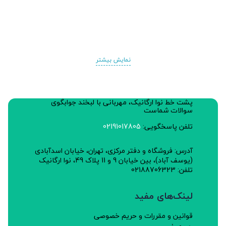
نمایش بیشتر
پشت خط نوا ارگانیک، مهربانی با لبخند جوابگوی
سوالات شماست
تلفن پاسخگویی:
02191017805
آدرس: فروشگاه و دفتر مرکزی، تهران، خیابان اسدآبادی
(یوسف آباد)، بین خیابان 9 و 11 پلاک 49، نوا ارگانیک
تلفن: 02188706323
لینک‌های مفید
قوانین و مقررات و حریم خصوصی