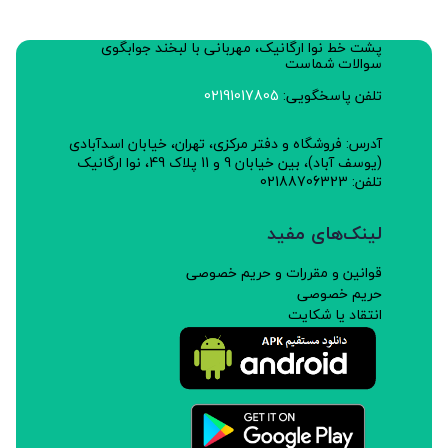
پشت خط نوا ارگانیک، مهربانی با لبخند جوابگوی
سوالات شماست
تلفن پاسخگویی:
02191017805
آدرس: فروشگاه و دفتر مرکزی، تهران، خیابان اسدآبادی
(یوسف آباد)، بین خیابان 9 و 11 پلاک 49، نوا ارگانیک
تلفن: 02188706323
لینک‌های مفید
قوانین و مقررات و حریم خصوصی
حریم خصوصی
انتقاد یا شکایت