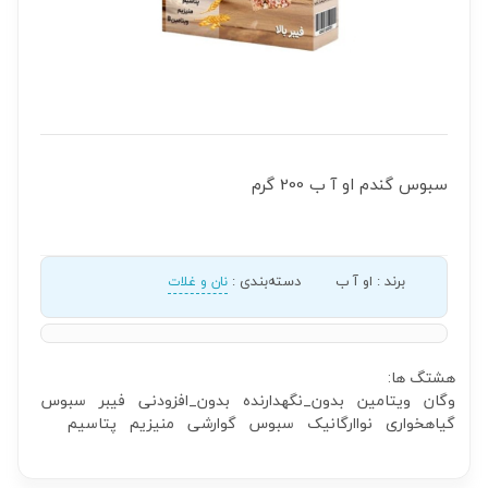
سبوس گندم او آ ب 200 گرم
برند
:
او آ ب
دسته‌بندی
:
نان و غلات
هشتگ ها:
وگان
ویتامین
بدون_نگهدارنده
بدون_افزودنی
فیبر
سبوس
گیاهخواری
نواارگانیک
سبوس
گوارشی
منیزیم
پتاسیم