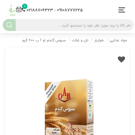
0
02188706323 - 09108777225
مواد غذایی
خواربار
نان و غلات
سبوس گندم او آ ب 200 گرم