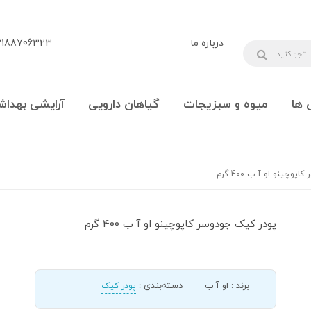
درباره ما
88706323 - 09108777225
 ها
میوه و سبزیجات
گیاهان دارویی
آرایشی بهداش
وچینو او آ ب 400 گرم
پودر کیک جودوسر کاپوچینو او آ ب 400 گرم
برند
:
او آ ب
دسته‌بندی
:
پودر کیک