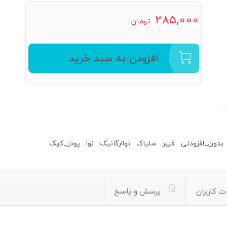
285,000
تومان
افزودن به سبد خرید
بدون_افزودنی
فیبر
سلیاک
نواارگانیک
نوا
پودر_کیک
ت کاربران
پرسش و پاسخ