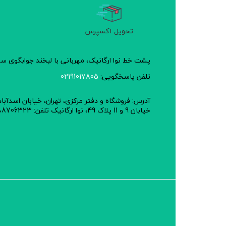
تحویل اکسپرس
پشت خط نوا ارگانیک، مهربانی با لبخند جوابگوی 
تلفن پاسخگویی:
02191017805
آدرس: فروشگاه و دفتر مرکزی، تهران، خیابان اسدآبا
خیابان 9 و 11 پلاک 49، نوا ارگانیک تلفن: 02188706323