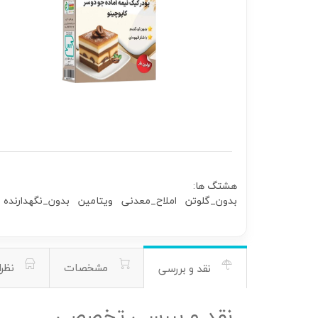
هشتگ ها:
بدون_گلوتن
املاح_معدنی
ویتامین
بدون_نگهدارنده
مشخصات
نظرا
نقد و بررسی
نقد و بررسی تخصصی