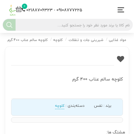
0
02188706323 - 09108777225
مواد غذایی
شیرینی جات و تنقلات
کلوچه
کلوچه سالم عناب 400 گرم
کلوچه سالم عناب 400 گرم
برند
:
نفس
دسته‌بندی
:
کلوچه
هشتگ ها: