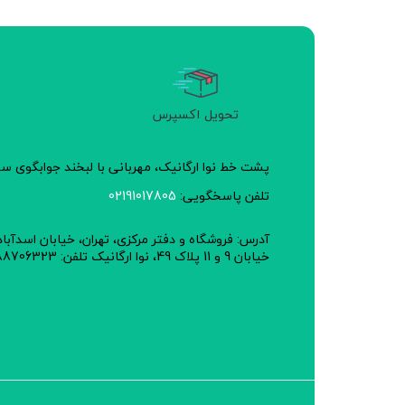
تحویل اکسپرس
پشت خط نوا ارگانیک، مهربانی با لبخند جوابگوی 
تلفن پاسخگویی:
02191017805
آدرس: فروشگاه و دفتر مرکزی، تهران، خیابان اسدآبا
خیابان 9 و 11 پلاک 49، نوا ارگانیک تلفن: 02188706323