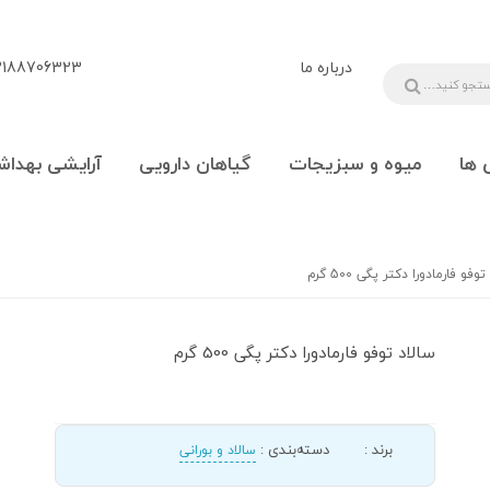
درباره ما
88706323 - 09108777225
 ها
میوه و سبزیجات
گیاهان دارویی
آرایشی بهداش
وفو فارمادورا دکتر پگی 500 گرم
سالاد توفو فارمادورا دکتر پگی 500 گرم
برند
:
دسته‌بندی
:
سالاد و بورانی