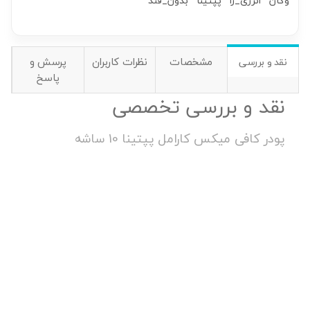
وگان
انرژی_زا
پپتینا
بدون_قند
مشخصات
نظرات کاربران
پرسش و
نقد و بررسی
پاسخ
نقد و بررسی تخصصی
پودر کافی میکس کارامل پپتینا 10 ساشه