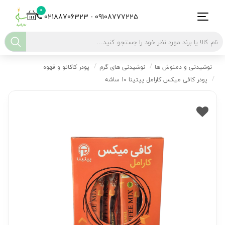
0
02188706323 - 09108777225
نوشیدنی و دمنوش ها
نوشیدنی های گرم
پودر کاکائو و قهوه
پودر کافی میکس کارامل پپتینا 10 ساشه